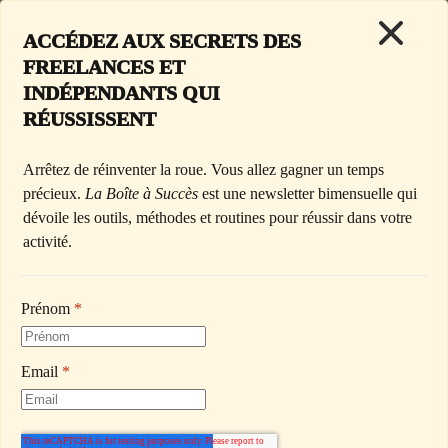
ACCÉDEZ AUX SECRETS DES 
FREELANCES ET 
< Retour à l'accueil
INDÉPENDANTS QUI 
RÉUSSISSENT
Jeudi 7 Mai 2026
Arrêtez de réinventer la roue. Vous allez gagner un temps 
précieux. 
La Boîte à Succès
 est une newsletter bimensuelle qui 
dévoile les outils, méthodes et routines pour réussir dans votre 
COMMENT GÉNÉRER DE 
activité.
LA JOIE : LA CURIEUSE 
PHILOSOPHIE DE MARIE 
Prénom
*
KONDO
Email
*
Bonjour à toutes et à tous,
Nous sommes au Japon, au début des années 2000.