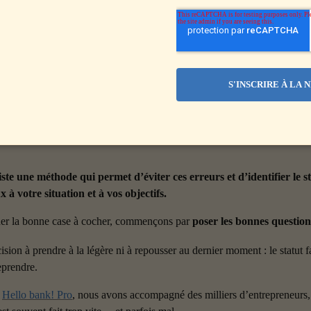
 d’indépendants choisissent leur statut par défaut.
 parce que c’est rapide à mettre en place. La SASU, parce qu’elle est à 
uelle, parce qu’elle semble pratique. Sur le moment, ça paraît simple… mai
 fiscalité mal adaptée, couverture sociale insuffisante, ou impossibilité d’
 de hurler de frustration !
xiste une méthode qui permet d’éviter ces erreurs et d’identifier le st
 à votre situation et à vos objectifs.
her la bonne case à cocher, commençons par 
poser les bonnes question
ision à prendre à la légère ni à repousser au dernier moment : le statut 
eprendre.
 
Hello bank! Pro
, nous avons accompagné des milliers d’entrepreneurs, 