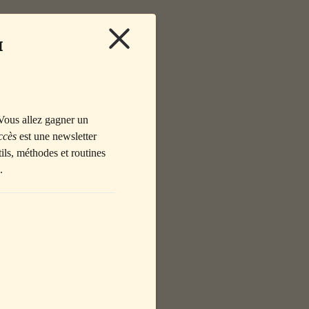
 
T 
Vous allez gagner un 
HEVEUX 
ccès
 est une newsletter 
ils, méthodes et routines 
.
sser.
, et même la 
rendre.