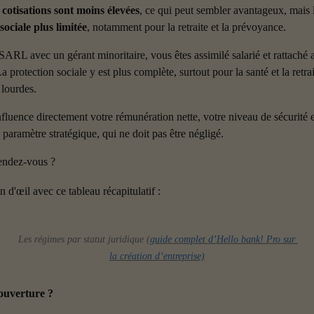
 cotisations sont moins élevées
, ce qui peut sembler avantageux, mais l
ociale plus limitée
, notamment pour la retraite et la prévoyance.
L avec un gérant minoritaire, vous êtes assimilé salarié et rattaché a
La protection sociale y est plus complète, surtout pour la santé et la retrai
 lourdes.
nfluence directement votre rémunération nette, votre niveau de sécurité et
 paramètre stratégique, qui ne doit pas être négligé.
endez-vous ?
 d'œil avec ce tableau récapitulatif :
Les régimes par statut juridique (
guide complet d’Hello bank! Pro sur 
la création d’entreprise)
couverture ?