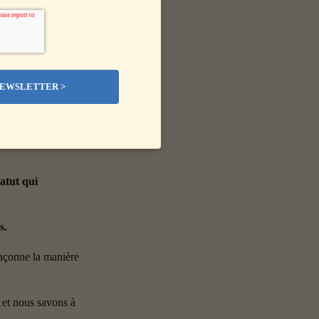
la mode. 
s très vite, les 
accueillir un associé.
atut qui 
s.
façonne la manière 
et nous savons à 