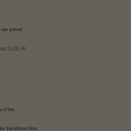
une activité 
 d’une EURL
 et 
n d’être 
es Travailleurs Non 