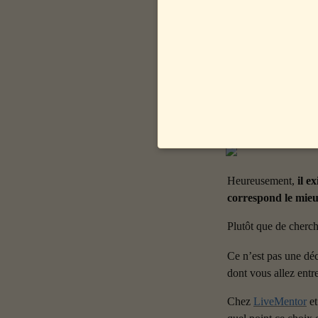
Pourtant, beaucoup
La micro-entreprise,
L’entreprise individ
limites se révèlent :
De quoi donner envie
Heureusement, 
il e
correspond le mieux
Plutôt que de cherc
Ce n’est pas une déc
dont vous allez entr
Chez 
LiveMentor
 et