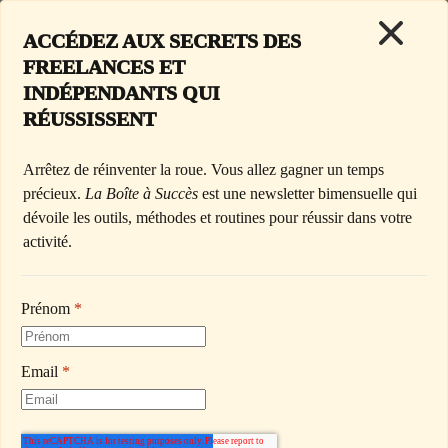
ACCÉDEZ AUX SECRETS DES 
FREELANCES ET 
< Retour à l'accueil
INDÉPENDANTS QUI 
RÉUSSISSENT
Jeudi 12 Février 2026
Arrêtez de réinventer la roue. Vous allez gagner un temps 
précieux. 
La Boîte à Succès
 est une newsletter bimensuelle qui 
dévoile les outils, méthodes et routines pour réussir dans votre 
100 REFUS AVANT DE 
activité.
RÉUSSIR : COMMENT LA 
FONDATRICE DE CANVA A 
Prénom
*
SAUVÉ SON ENTREPRISE
Email
*
L’histoire commence en Australie, fin des années 2000.
Dans une salle de classe, une étudiante passe plus de temps à 