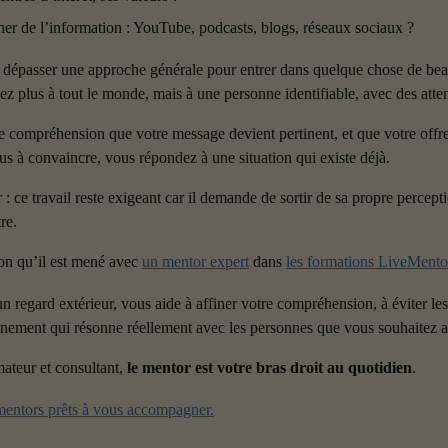
her de l’information : YouTube, podcasts, blogs, réseaux sociaux ?
 dépasser une approche générale pour entrer dans quelque chose de beau
z plus à tout le monde, mais à une personne identifiable, avec des attent
tte compréhension que votre message devient pertinent, et que votre offre 
s à convaincre, vous répondez à une situation qui existe déjà.
r : ce travail reste exigeant car il demande de sortir de sa propre percept
re.
son qu’il est mené avec 
un mentor expert
 dans 
les formations LiveMento
un regard extérieur, vous aide à affiner votre compréhension, à éviter les 
nement qui résonne réellement avec les personnes que vous souhaitez at
ateur et consultant, 
le mentor est votre bras droit au quotidien
.
entors prêts à vous accompagner.