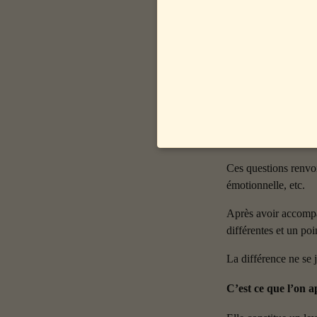
opportunités se sont 
Il n’a jamais été aus
Mais cette accessibi
s’intensifie.
Tous les jours chez 
encore. Elles s’inter
l’incertitude que su
Ces questions renvoie
émotionnelle, etc.
Après avoir accompag
différentes et un po
La différence ne se 
C’est ce que l’on a