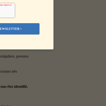
a concurrence 
 mais qui hésitent 
ables
, à faire face à 
rréguliers, pression 
toires très 
ous êtes identifié.