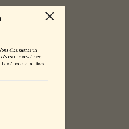
 
ES 
Vous allez gagner un 
ccès
 est une newsletter 
ils, méthodes et routines 
.
l. En Europe, on 
ortée notamment par 
brides.
nt multipliés, les 