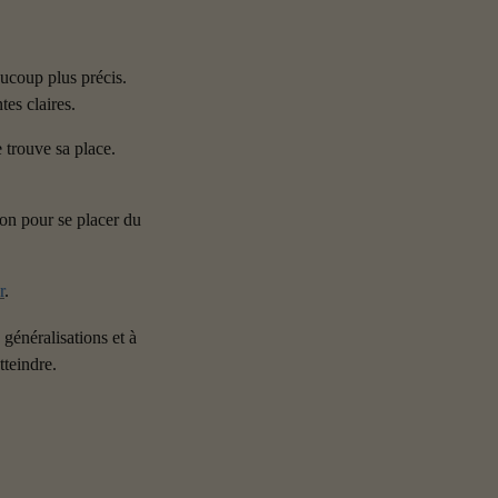
coup plus précis. 
es claires.
trouve sa place. 
ion pour se placer du 
r
.
généralisations et à 
teindre.