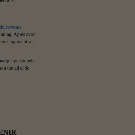
ériodes 
de revenus 
anding. Après avoir 
 en s’appuyant sur 
marque personnelle 
on travail et de 
NIR 