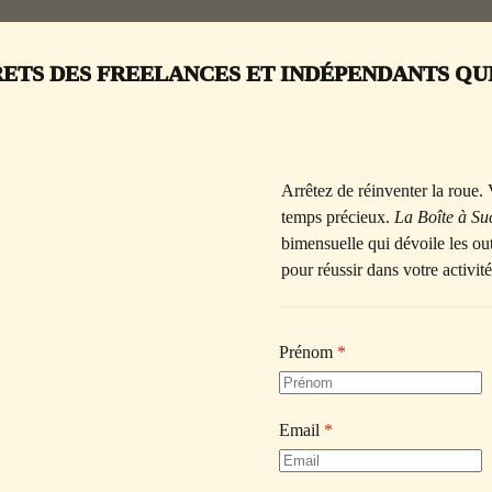
ETS DES FREELANCES ET INDÉPENDANTS QUI
Jeudi 21 Mai 2026
 DES REVENUS ENFIN STABL
Arrêtez de réinventer la roue. 
AU PERSONAL BRANDING
temps précieux. 
La Boîte à Su
bimensuelle qui dévoile les out
pour réussir dans votre activité
 tous,
pose aujourd’hui comme une transformation durable du marché du travai
Prénom
*
llions de freelances* !
amique s’inscrit dans une évolution continue du travail indépendant, p
 micro-entrepreneur et par des parcours professionnels de plus en plus hy
Email
*
es barrières à l’entrée se sont considérablement réduites, les outils se so