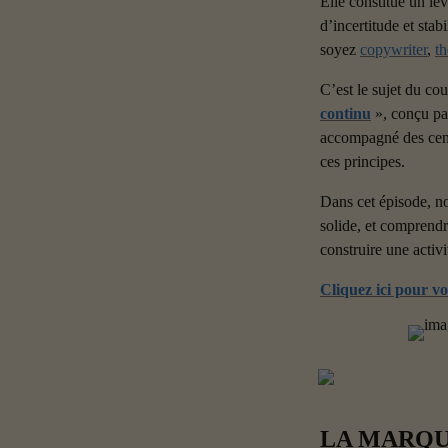
Elle constitue un lev
d’incertitude et stab
soyez 
copywriter
, 
th
C’est le sujet du cou
continu
 », conçu pa
accompagné des centa
ces principes.
Dans cet épisode, no
solide, et comprendre
construire une activi
Cliquez ici pour vo
LA MARQU