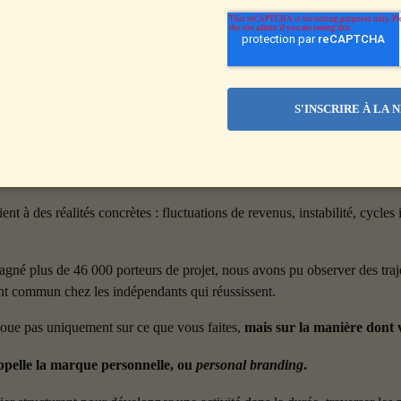
élargies.
si facile de démarrer une activité indépendante !
lité a une conséquence directe : le nombre d’indépendants augmente et l
LiveMentor
, nous rencontrons des personnes qui envisagent de se lancer,
rogent sur leur capacité à vivre de leur activité, à 
générer des revenus st
ppose le freelancing.
nt à des réalités concrètes : fluctuations de revenus, instabilité, cycles i
né plus de 46 000 porteurs de projet, nous avons pu observer des trajec
int commun chez les indépendants qui réussissent.
joue pas uniquement sur ce que vous faites, 
mais sur la manière dont v
ppelle la marque personnelle, ou 
personal branding
.