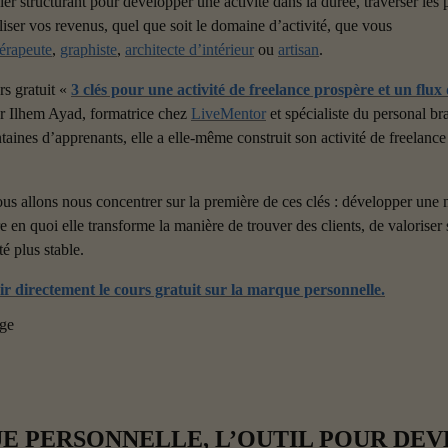
ier structurant pour développer une activité dans la durée, traverser les p
iliser vos revenus, quel que soit le domaine d’activité, que vous 
érapeute
, 
graphiste
, 
architecte d’intérieur
 ou 
artisan
.
rs gratuit « 
3 clés pour une activité de freelance prospère et un flux 
r Ilhem Ayad, formatrice chez 
LiveMentor
 et spécialiste du personal br
ines d’apprenants, elle a elle-même construit son activité de freelance
us allons nous concentrer sur la première de ces clés : développer une 
 en quoi elle transforme la manière de trouver des clients, de valoriser s
té plus stable.
ir directement le cours gratuit sur la marque personnelle.
E PERSONNELLE, L’OUTIL POUR DEVE