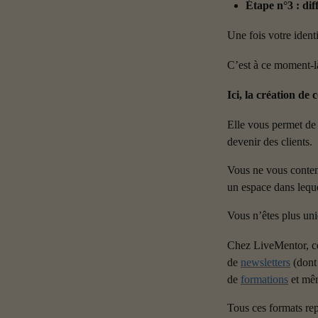
Étape n°3 : dif
Une fois votre identi
C’est à ce moment-l
Ici, la création de
Elle vous permet de 
devenir des clients.
Vous ne vous content
un espace dans lequel
Vous n’êtes plus un
Chez LiveMentor, ce
de 
newsletters
 (dont
de 
formations
 et mê
Tous ces formats rep