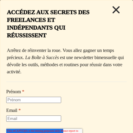
ACCÉDEZ AUX SECRETS DES 
FREELANCES ET 
< Retour à l'accueil
INDÉPENDANTS QUI 
RÉUSSISSENT
Jeudi 31 Juillet 2025
Arrêtez de réinventer la roue. Vous allez gagner un temps 
précieux. 
La Boîte à Succès
 est une newsletter bimensuelle qui 
dévoile les outils, méthodes et routines pour réussir dans votre 
VOICI LE SECRET DES 
activité.
INDÉPENDANTS QUI 
DURENT (AVEC LA 
Prénom
*
MÉTHODE D’ARIANNA 
Email
*
HUFFINGTON)
C’est l’histoire d’une femme qui s’effondre. Littéralement.