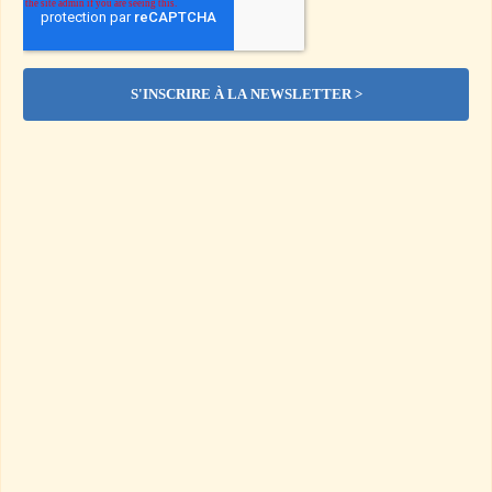
Un matin de 2007, elle perd connaissance chez elle.
Sa chute est brutale : elle heurte une table basse, se fracture la 
pommette et reprend conscience sur le sol, le visage en sang.
Cette femme, vous la connaissez peut-être.
C’est 
Arianna Huffington
, la cofondatrice du Huffington 
Post, devenu en quelques années l’un des médias en ligne les 
plus influents au monde.
Au moment de son accident, elle est au sommet de sa carrière. 
À 56 ans, diplômée de Cambridge, essayiste, conférencière, 
elle dirige une entreprise en pleine expansion et court sur tous 
les fronts. De l’extérieur, tout semble parfaitement sous 
contrôle.